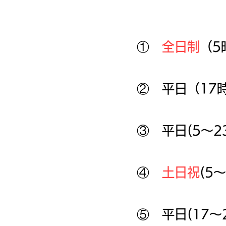
プラン
①
全日制
（5
② 平日（17
③ 平日(5～2
④
土日祝
(5～
⑤ 平日(17～