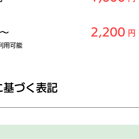
​​​​2,200
間～
円
利用可能
に基づく表記
表責任者 清水 江津 ●所在地 ​愛知県小牧市大字文津79​0番地1 ●電話番号
 へお願いします) ●メールアドレス Jishusitu.kozoji@gma
 ●サービス提供の時期 お申込み・お支払いの後、即時または
時 ・定期課金 お申し込み時。 ●お支払い方法 クレジットカー
る返金は承っておりません