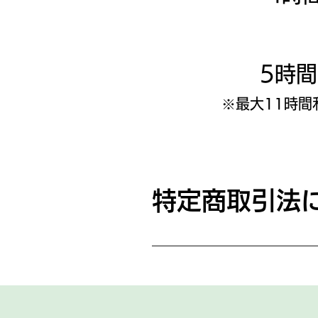
5時
※最大11時間
特定商取引法
●販売業者 ESL Lab 株式会社 ●代
ご利用に関する問い合わせは公式LINE
格等は各ページに表示致します。
●お支払い時期 ・都度課金 予約
プションの場合、途中解約によ