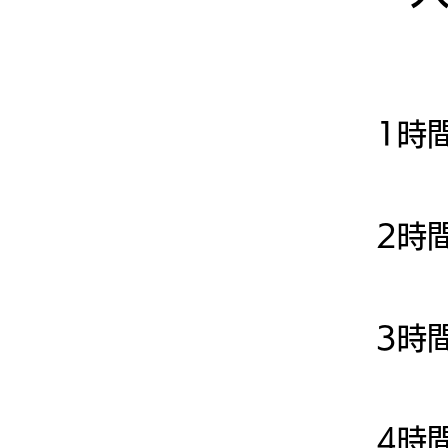
利用
1時
2時
3時
4時