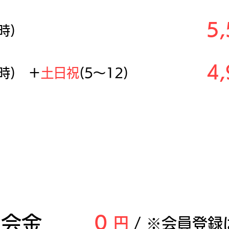
5
時)
4
2時) ＋
土日祝
(5～12)
ロップイン会員
(営業時間9～20
入会金
0
円
/ ※会員登録