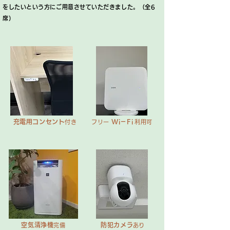
をしたいという方にご用意させていただきました。（全6
席）
充電用コンセント
Wi－Fi
​
付き
フリー
利用可
空気清浄機
防犯カメラ
完備
あり