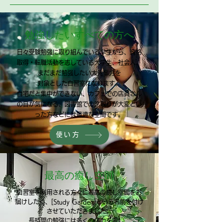
勉強したいすべての方へ
日々受験勉強に取り組んでいる学生から、
資格
取得・転職活動を志している大学生、社会人、
まだまだ勉強したい大先輩方を
対象とした自習室になります。
自宅だと集中ができない、カフェでの店員さん
の目が気になる、図書館での席取りが大変とい
った方などには最適な空間です
。
使い方
最高の癒し空間
自習室を利用される方々に最高の癒し空間をお
届けしたく、[Study Garden]という名前を付け
させていただきました。
長時間の勉強には多くの体力を要し、