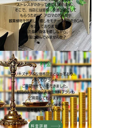
ストレスがかかってきてしまいます。
そこで、当店には皆様に快適に過ごして
もらうために、
アロマの芳香剤や
観葉植物を設置し、
癒しをモチーフとしたBGM
を流しております。
疲れた脳や身体を癒しながら、
勉強に励んでみませんか？
料金​
リーズナブルな価格設定となっており、
多くのプランを
ご用意させていただきました。
初回の方限定で、
入会金無料プランも
ご用意しております。
是非一度、
[Study Garden]に
足を運んでみませんか？
料金詳細