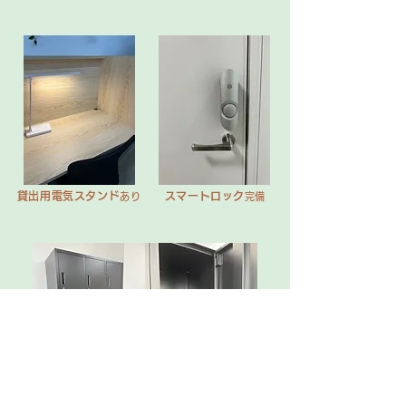
貸出用電気スタンド
スマートロック
あり
完備
ロッカー
利用可
（
九名分）